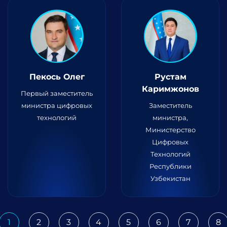
Пекось Олег
Рустам
Каримжонов
Первый заместитель
министра цифровых
Заместитель
технологий
министра,
Министерство
Цифровых
Технологий
Республики
Узбекистан
1
2
3
4
5
6
7
8
ious