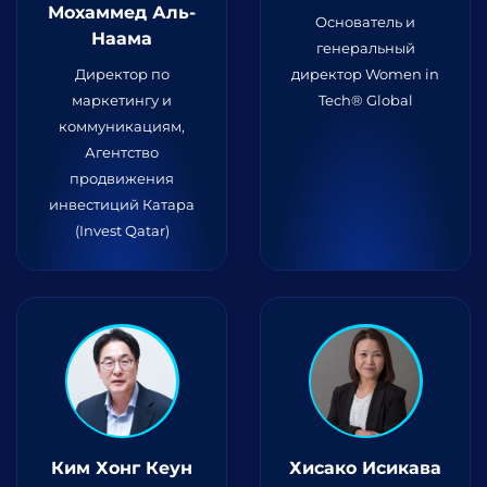
Мохаммед Аль-
Основатель и
Наама
генеральный
Директор по
директор Women in
маркетингу и
Tech® Global
коммуникациям,
Агентство
продвижения
инвестиций Катара
(Invest Qatar)
Ким Хонг Кеун
Хисако Исикава