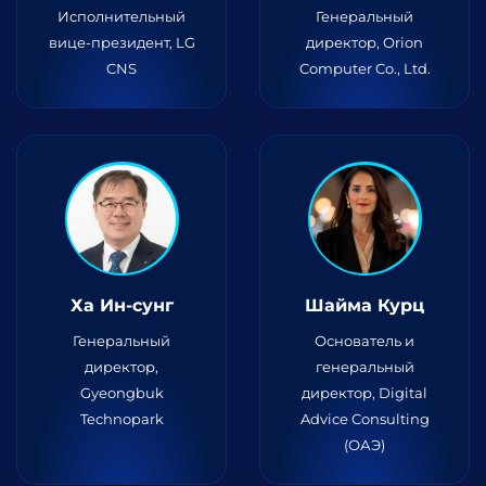
Исполнительный
Генеральный
вице-президент, LG
директор, Orion
CNS
Computer Co., Ltd.
Ха Ин-сунг
Шайма Курц
Генеральный
Основатель и
директор,
генеральный
Gyeongbuk
директор, Digital
Technopark
Advice Consulting
(ОАЭ)