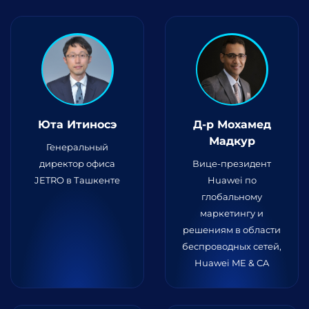
Юта Итиносэ
Д-р Мохамед
Мадкур
Генеральный
директор офиса
Вице-президент
JETRO в Ташкенте
Huawei по
глобальному
маркетингу и
решениям в области
беспроводных сетей,
Huawei ME & CA