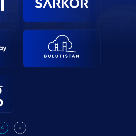
4
»
Next