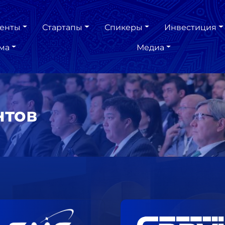
енты
Стартапы
Спикеры
Инвестиция
ма
Медиа
нтов