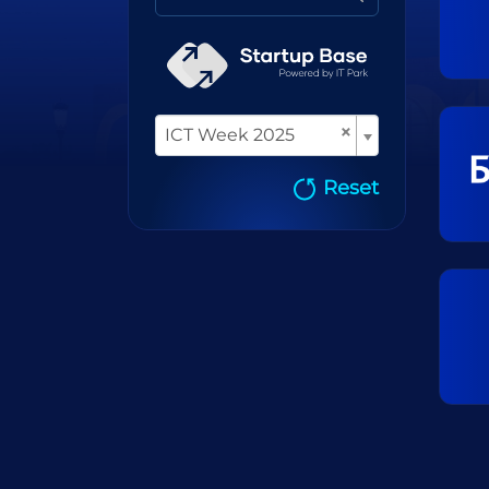
×
ICT Week 2025
Reset