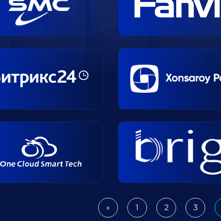
«
1
2
3
Previous