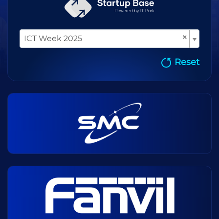
×
ICT Week 2025
Reset