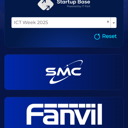
×
ICT Week 2025
Reset