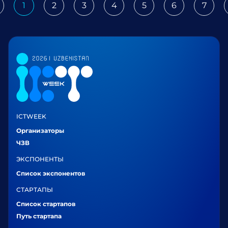
1
2
3
4
5
6
7
revious
ICTWEEK
Организаторы
ЧЗВ
ЭКСПОНЕНТЫ
Список экспонентов
СТАРТАПЫ
Список стартапов
Путь стартапа