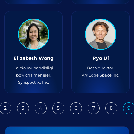
Elizabeth Wong
Ryo Ui
Savdo muhandisligi
Bosh direktor,
bo‘yicha menejer,
ArkEdge Space Inc.
Synspective Inc.
2
3
4
5
6
7
8
9
ious