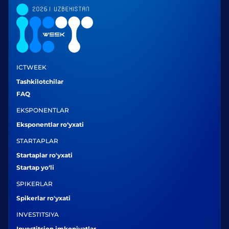
ICTWEEK
Tashkilotchilar
FAQ
EKSPONENTLAR
Eksponentlar ro‘yxati
STARTAPLAR
Startaplar ro'yxati
Startap yo‘li
SPIKERLAR
Spikerlar ro'yxati
INVESTITSIYA
Investitsion imkoniyatlar