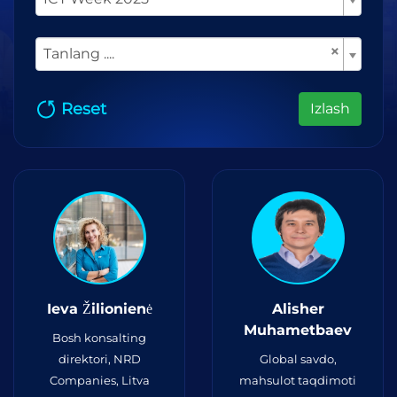
×
Tanlang ....
Reset
Izlash
Ieva Žilionienė
Alisher
Muhametbaev
Bosh konsalting
direktori, NRD
Global savdo,
Companies, Litva
mahsulot taqdimoti