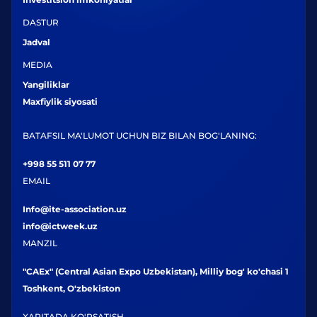
DASTUR
Jadval
MEDIA
Yangiliklar
Maxfiylik siyosati
BATAFSIL MA'LUMOT UCHUN BIZ BILAN BOG'LANING:
+998 55 511 07 77
EMAIL
Info@ite-association.uz
info@ictweek.uz
MANZIL
"CAEx" (Central Asian Expo Uzbekistan), Milliy bog' ko'chasi 1
Toshkent, O'zbekiston
XARITADA KO'RSATISH