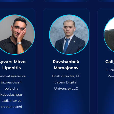
Ayvars Mirzo
Ravshanbek
Gal
Lipenitis
Mamajonov
Hudu
nnovatsiyalar va
Bosh direktor, FE
Wyn
biznes o‘sishi
Japan Digital
bo‘yicha
University LLC
ixtisoslashgan
tadbirkor va
maslahatchi