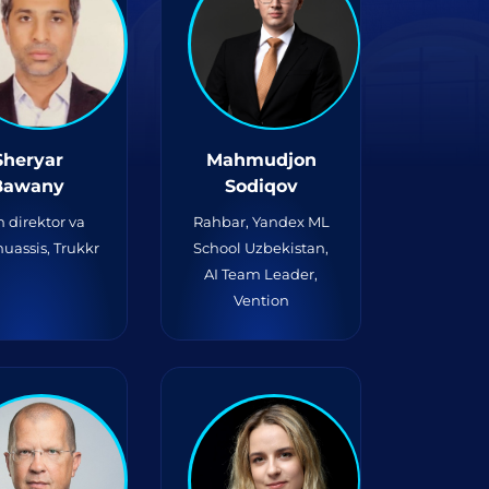
Sheryar
Mahmudjon
Bawany
Sodiqov
 direktor va
Rahbar, Yandex ML
assis, Trukkr
School Uzbekistan,
AI Team Leader,
Vention