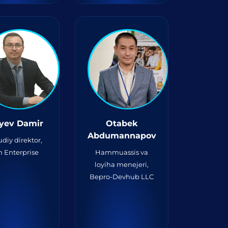
iyev Damir
Otabek
Abdumannapov
diy direktor,
 Enterprise
Hammuassis va
loyiha menejeri,
Bepro-Devhub LLC