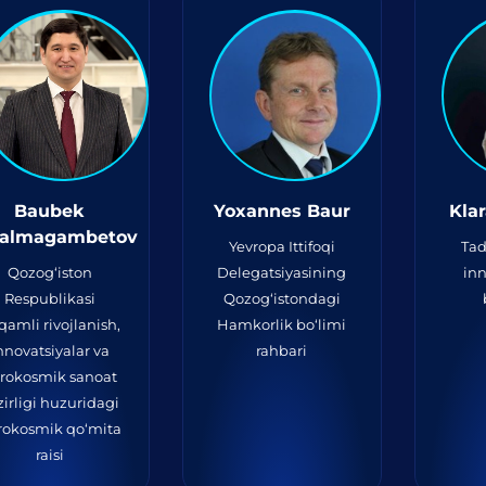
Baubek
Yoxannes Baur
Kla
ralmagambetov
Yevropa Ittifoqi
Tad
Qozog‘iston
Delegatsiyasining
inn
Respublikasi
Qozog‘istondagi
qamli rivojlanish,
Hamkorlik bo‘limi
nnovatsiyalar va
rahbari
rokosmik sanoat
zirligi huzuridagi
rokosmik qo‘mita
raisi