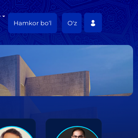
r
Hamkor bo‘l
O'z