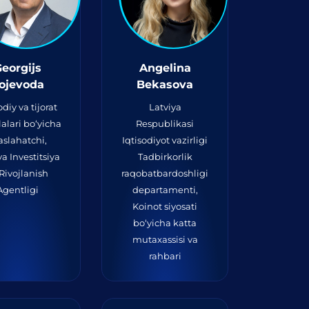
eorgijs
Angelina
ojevoda
Bekasova
odiy va tijorat
Latviya
alari bo‘yicha
Respublikasi
slahatchi,
Iqtisodiyot vazirligi
ya Investitsiya
Tadbirkorlik
Rivojlanish
raqobatbardoshligi
Agentligi
departamenti,
Koinot siyosati
bo‘yicha katta
mutaxassisi va
rahbari