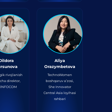
Dildora
Aliya
ursunova
Orazymbetova
gik rivojlanish
TechnoWomen
icha direktor,
boshqaruv a’zosi,
ZINFOCOM
She Innovator
Central Asia loyihasi
rahbari