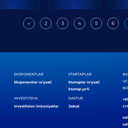
«
2
3
4
5
6
Previous
EKSPONENTLAR
STARTAPLAR
BA
UC
Eksponentlar ro‘yxati
Startaplar ro'yxati
BO
Startap yo‘li
INVESTITSIYA
DASTUR
+99
Investitsion imkoniyatlar
Jadval
EM
In
in