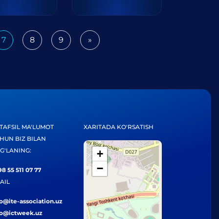
7
8
9
»
Next
TAFSIL MA'LUMOT
XARITADA KO'RSATISH
HUN BIZ BILAN
G'LANING:
+
−
8 55 511 07 77
AIL
fo@ite-association.uz
fo@ictweek.uz