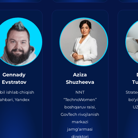
Gennady
Aziza
Evstratov
Shuzheeva
T
bil ishlab chiqish
NNT
Strate
rahbari, Yandex
“TechnoWomen”
bo‘y
boshqaruv raisi,
U
GovTech rivojlanish
markazi
jamg‘armasi
direktori