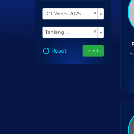
×
ICT Week 2025
×
Tanlang ....
Reset
Izlash
H