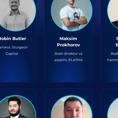
Robin Butler
Maksim
Prokhorov
amkor, Sturgeon
Capital
Bosh direktor va
Bosh
asoschi, PLATMA
hammu