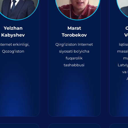
Yelzhan
Marat
G
Kabyshev
Torobekov
V
nternet erkinligi,
Qirg‘iziston Internet
Iqtis
Qozog‘iston
siyosati bo‘yicha
masal
fuqarolik
ma
tashabbusi
Latvi
va 