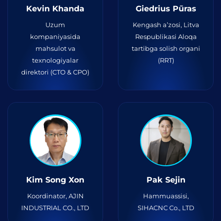
Kevin Khanda
Giedrius Pūras
Uzum
Kengash a’zosi, Litva
kompaniyasida
Respublikasi Aloqa
mahsulot va
tartibga solish organi
texnologiyalar
(RRT)
direktori (CTO & CPO)
Kim Song Xon
Pak Sejin
Koordinator, AJIN
Hammuassisi,
INDUSTRIAL CO., LTD
SIHACNC Co., LTD