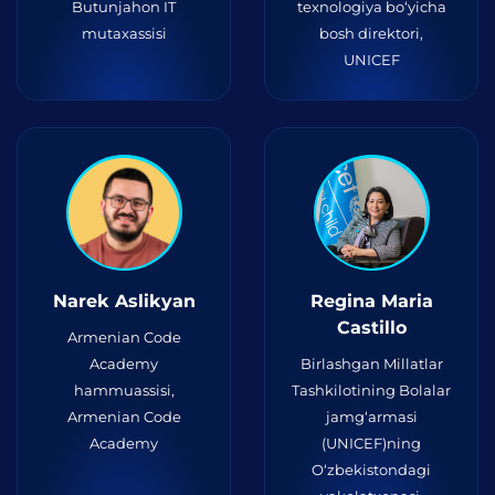
Butunjahon IT
texnologiya bo‘yicha
mutaxassisi
bosh direktori,
UNICEF
Narek Aslikyan
Regina Maria
Castillo
Armenian Code
Academy
Birlashgan Millatlar
hammuassisi,
Tashkilotining Bolalar
Armenian Code
jamg‘armasi
Academy
(UNICEF)ning
O‘zbekistondagi