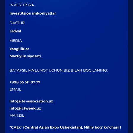
INVESTITSIYA
Investitsion imkoniyatlar
DASTUR
Jadval
MEDIA
Yangiliklar
Maxfiylik siyosati
BATAFSIL MA'LUMOT UCHUN BIZ BILAN BOG'LANING:
+998 55 511 07 77
EMAIL
Info@ite-association.uz
info@ictweek.uz
MANZIL
"CAEx" (Central Asian Expo Uzbekistan), Milliy bog' ko'chasi 1