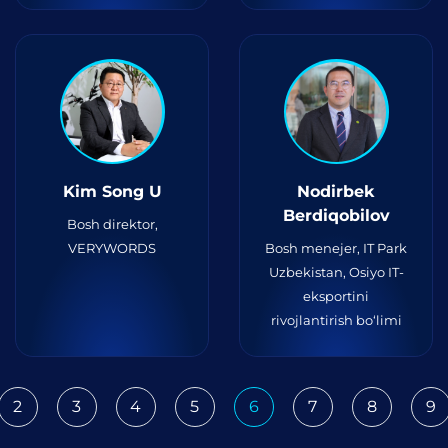
Kim Song U
Nodirbek
Berdiqobilov
Bosh direktor,
VERYWORDS
Bosh menejer, IT Park
Uzbekistan, Osiyo IT-
eksportini
rivojlantirish bo‘limi
2
3
4
5
6
7
8
9
ious