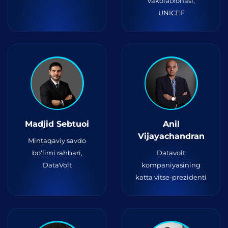
vakolatxonasi,
UNICEF
Madjid Sebtuoi
Anil
Vijayachandran
Mintaqaviy savdo
bo‘limi rahbari,
Datavolt
DataVolt
kompaniyasining
katta vitse-prezidenti