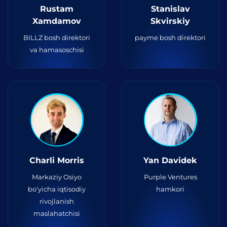
Rustam
Stanislav
Xamdamov
Skvirskiy
BILLZ bosh direktori
payme bosh direktori
va hamasoschisi
Charli Morris
Yan Davidek
Markaziy Osiyo
Purple Ventures
bo‘yicha iqtisodiy
hamkori
rivojlanish
maslahatchisi