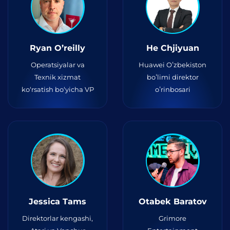
Ryan O’reilly
He Chjiyuan
Operatsiyalar va
Huawei Oʻzbekiston
Texnik xizmat
boʻlimi direktor
ko‘rsatish bo‘yicha VP
oʻrinbosari
Jessica Tams
Otabek Baratov
Direktorlar kengashi,
Grimore