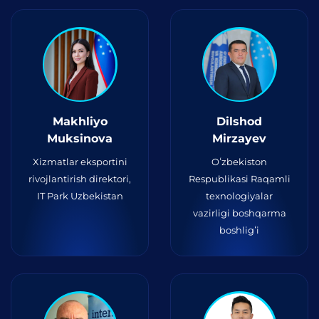
Makhliyo
Dilshod
Muksinova
Mirzayev
Xizmatlar eksportini
Oʻzbekiston
rivojlantirish direktori,
Respublikasi Raqamli
IT Park Uzbekistan
texnologiyalar
vazirligi boshqarma
boshligʻi