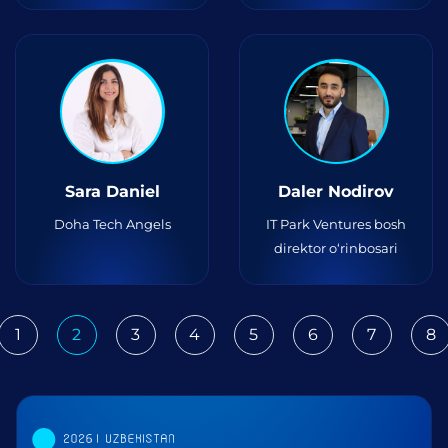
Sara Daniel
Daler Nodirov
Doha Tech Angels
IT Park Ventures bosh
direktor o‘rinbosari
1
2
3
4
5
6
7
8
ious