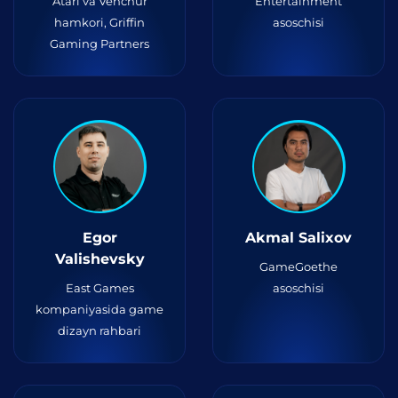
Atari va Venchur
Entertainment
hamkori, Griffin
asoschisi
Gaming Partners
Egor
Akmal Salixov
Valishevsky
GameGoethe
East Games
asoschisi
kompaniyasida game
dizayn rahbari