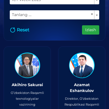
×
Tanlang ....
Reset
Izlash
Akihiro Sakurai
Azamat
Eshankulov
Oʻzbekiston Raqamli
texnologiyalar
Direktor, O‘zbekiston
vazirining
Respublikasi Raqamli