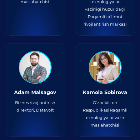
maslahatchisi
texnologiyalar
vazirligi huzuridagi
Raqamli ta’limni
rivojlantirish markazi
Adam Malsagov
Kamola Sobirova
Biznes rivojlantirish
O‘zbekiston
direktori, DataVolt
Respublikasi Raqamli
texnologiyalar vaziri
maslahatchisi