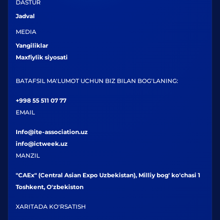
DASTUR
Jadval
MEDIA
Yangiliklar
Maxfiylik siyosati
BATAFSIL MA'LUMOT UCHUN BIZ BILAN BOG'LANING:
+998 55 511 07 77
EMAIL
Info@ite-association.uz
info@ictweek.uz
MANZIL
"CAEx" (Central Asian Expo Uzbekistan), Milliy bog' ko'chasi 1
Toshkent, O'zbekiston
XARITADA KO'RSATISH