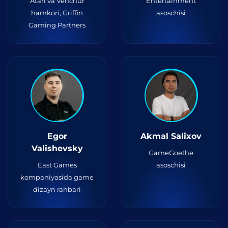
Atari va Venchur
Entertainment
hamkori, Griffin
asoschisi
Gaming Partners
Egor
Akmal Salixov
Valishevsky
GameGoethe
East Games
asoschisi
kompaniyasida game
dizayn rahbari