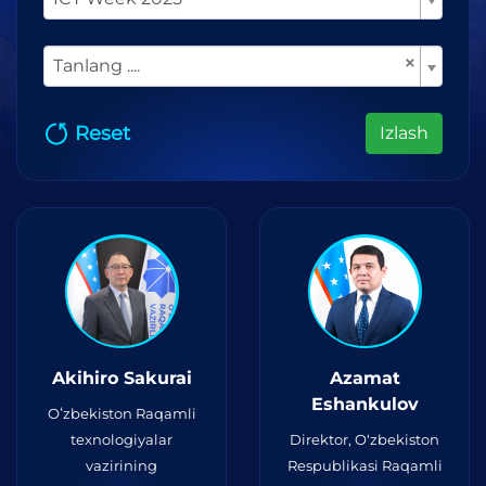
×
Tanlang ....
Reset
Izlash
Akihiro Sakurai
Azamat
Eshankulov
Oʻzbekiston Raqamli
texnologiyalar
Direktor, O‘zbekiston
vazirining
Respublikasi Raqamli