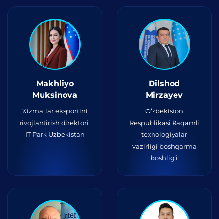
Makhliyo
Dilshod
Muksinova
Mirzayev
Xizmatlar eksportini
Oʻzbekiston
rivojlantirish direktori,
Respublikasi Raqamli
IT Park Uzbekistan
texnologiyalar
vazirligi boshqarma
boshligʻi