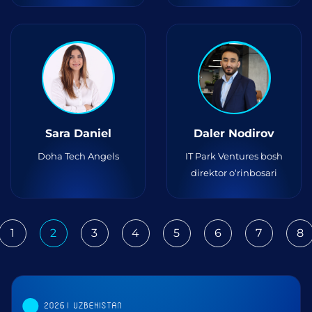
Sara Daniel
Daler Nodirov
Doha Tech Angels
IT Park Ventures bosh
direktor o‘rinbosari
1
2
3
4
5
6
7
8
ious