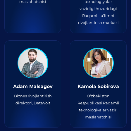
maslahatchisi
texnologiyalar
vazirligi huzuridagi
Raqamli ta’limni
rivojlantirish markazi
Adam Malsagov
Kamola Sobirova
Biznes rivojlantirish
O‘zbekiston
direktori, DataVolt
Respublikasi Raqamli
texnologiyalar vaziri
maslahatchisi