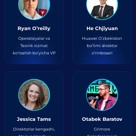
Ryan O’reilly
He Chjiyuan
Operatsiyalar va
Huawei Oʻzbekiston
Texnik xizmat
boʻlimi direktor
ko‘rsatish bo‘yicha VP
oʻrinbosari
Jessica Tams
Otabek Baratov
Direktorlar kengashi,
Grimore