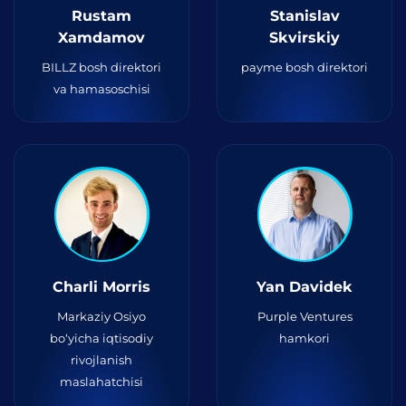
Rustam
Stanislav
Xamdamov
Skvirskiy
BILLZ bosh direktori
payme bosh direktori
va hamasoschisi
Charli Morris
Yan Davidek
Markaziy Osiyo
Purple Ventures
bo‘yicha iqtisodiy
hamkori
rivojlanish
maslahatchisi