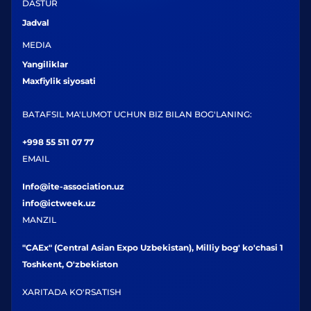
DASTUR
Jadval
MEDIA
Yangiliklar
Maxfiylik siyosati
BATAFSIL MA'LUMOT UCHUN BIZ BILAN BOG'LANING:
+998 55 511 07 77
EMAIL
Info@ite-association.uz
info@ictweek.uz
MANZIL
"CAEx" (Central Asian Expo Uzbekistan), Milliy bog' ko'chasi 1
Toshkent, O'zbekiston
XARITADA KO'RSATISH