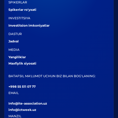
SPIKERLAR
Spikerlar ro'yxati
INVESTITSIYA
Investitsion imkoniyatlar
DASTUR
Jadval
MEDIA
Yangiliklar
Maxfiylik siyosati
BATAFSIL MA'LUMOT UCHUN BIZ BILAN BOG'LANING:
+998 55 511 07 77
EMAIL
Info@ite-association.uz
info@ictweek.uz
MANZIL