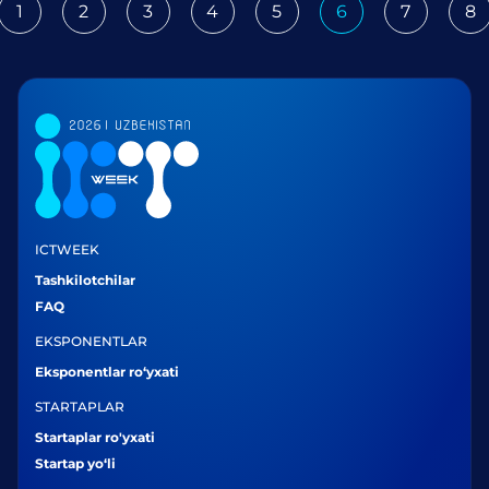
1
2
3
4
5
6
7
8
ious
ICTWEEK
Tashkilotchilar
FAQ
EKSPONENTLAR
Eksponentlar ro‘yxati
STARTAPLAR
Startaplar ro'yxati
Startap yo‘li