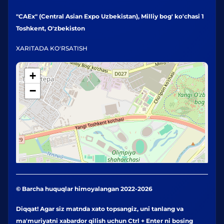
"CAEx" (Central Asian Expo Uzbekistan), Milliy bog' ko'chasi 1
Toshkent, O'zbekiston
XARITADA KO'RSATISH
+
−
© Barcha huquqlar himoyalangan 2022-2026
Diqqat! Agar siz matnda xato topsangiz, uni tanlang va
ma'muriyatni xabardor qilish uchun Ctrl + Enter ni bosing