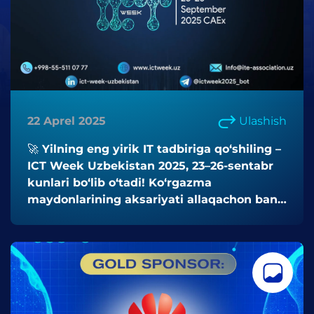
22 Aprel 2025
Ulashish
🚀 Yilning eng yirik IT tadbiriga qo‘shiling –
ICT Week Uzbekistan 2025, 23–26-sentabr
kunlari bo‘lib o‘tadi! Ko‘rgazma
maydonlarining aksariyati allaqachon band
qilingan – imkoniyatni qo‘ldan boy
bermang!