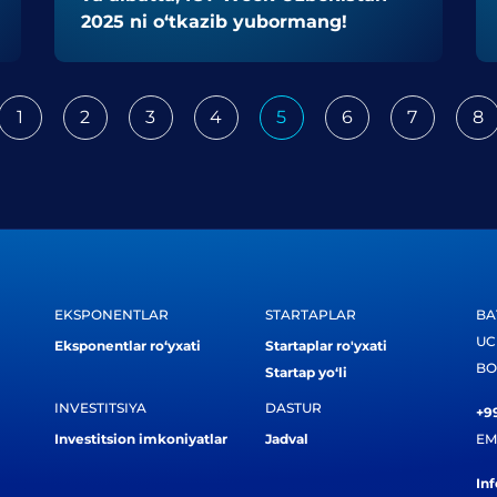
2025 ni o‘tkazib yubormang!
1
2
3
4
5
6
7
8
ious
EKSPONENTLAR
STARTAPLAR
BA
UC
Eksponentlar ro‘yxati
Startaplar ro'yxati
BO
Startap yo‘li
INVESTITSIYA
DASTUR
+99
Investitsion imkoniyatlar
Jadval
EM
In