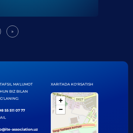
»
Next
TAFSIL MA'LUMOT
XARITADA KO'RSATISH
HUN BIZ BILAN
G'LANING:
+
−
8 55 511 07 77
AIL
fo@ite-association.uz