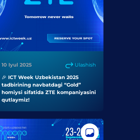
10 Iyul 2025
Ulashish
🎉 ICT Week Uzbekistan 2025
tadbirining navbatdagi “Gold”
homiysi sifatida ZTE kompaniyasini
qutlaymiz!