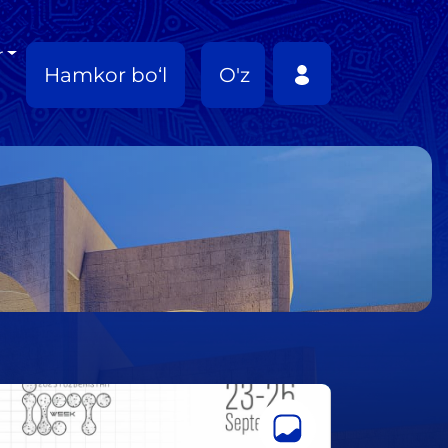
r
Hamkor bo‘l
O'z